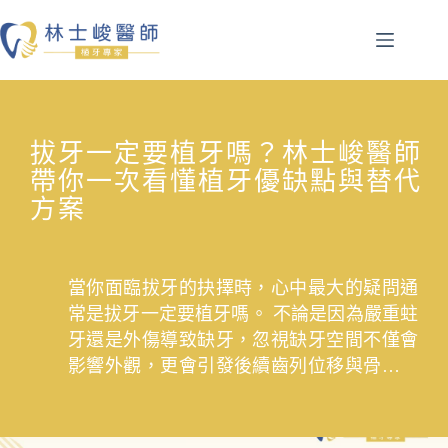
拔牙一定要植牙嗎？林士峻醫師
帶你一次看懂植牙優缺點與替代
方案
當你面臨拔牙的抉擇時，心中最大的疑問通
常是拔牙一定要植牙嗎。 不論是因為嚴重蛀
牙還是外傷導致缺牙，忽視缺牙空間不僅會
影響外觀，更會引發後續齒列位移與骨質流
失。 本文由林士峻醫師詳細解析植牙必要
性，幫助你全面評估植牙好壞，並針對預算
與身體條件提供多元的重建方案選擇，守護