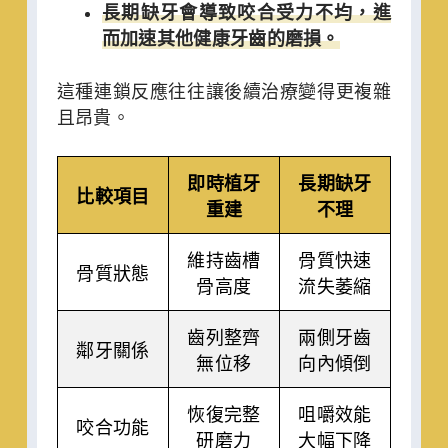
長期缺牙會導致咬合受力不均，進
而加速其他健康牙齒的磨損。
這種連鎖反應往往讓後續治療變得更複雜
且昂貴。
即時植牙
長期缺牙
比較項目
重建
不理
維持齒槽
骨質快速
骨質狀態
骨高度
流失萎縮
齒列整齊
兩側牙齒
鄰牙關係
無位移
向內傾倒
恢復完整
咀嚼效能
咬合功能
研磨力
大幅下降