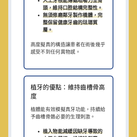
人工牙根能傳遞咀嚼力至骨
頭，維持口腔結構完整性。
無須修磨鄰牙製作橋體，完
整保留健康牙齒的琺瑯質
層。
高度擬真的構造讓患者在術後幾乎
感受不到任何異物感。
植牙的優點：維持齒槽骨高
度
植體能有效模擬真牙功能，持續給
予齒槽骨骼必要的生理刺激。
植入物能減緩因缺牙導致的