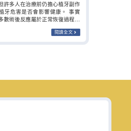
但許多人在治療前仍擔心植牙副作
植牙危害是否會影響健康。 事實
多數術後反應屬於正常恢復過程，
經過完整評估與正確照護，風險通
閱讀全文
有效控制。 林士峻醫師將為你解析
副作用與常見植牙危害，協助你安
受治療。