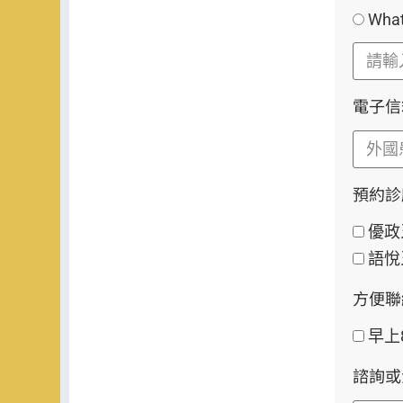
Wha
電子信
預約診
優政
語悅
方便聯
早上8
諮詢或