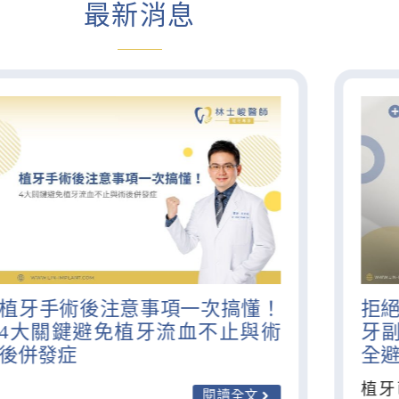
最新消息
植牙手術後注意事項一次搞懂！
拒絕
4大關鍵避免植牙流血不止與術
牙
後併發症
全
植牙
閱讀全文