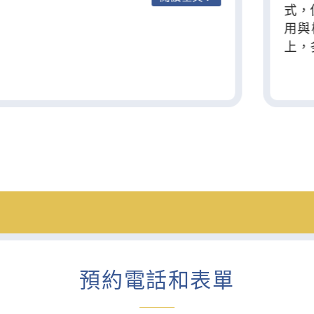
式，
用與
上，
只要
常可
植牙
心接
預約電話和表單