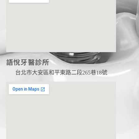
語悅牙醫診所
台北市大安區和平東路二段265巷18號